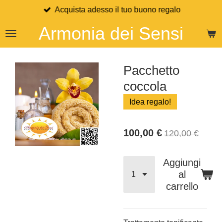
Acquista adesso il tuo buono regalo
Vai
al
Armonia dei Sensi
contenuto
principale
Pacchetto
coccola
Idea regalo!
100,00 €
120,00 €
Aggiungi
al
carrello