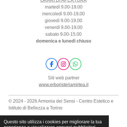
ORARI DI APERTURA
martedì 9.00-19.00
mercoledì 9.00-19.00
giovedì 9.00-19.00
venerdì 9.00-19.00
sabato 9.00-15.00
domenica e lunedì chiuso
F
I
W
a
n
h
c
s
a
Siti web partner
e
t
t
www.erboristeriamirtea.it
b
a
s
o
g
A
o
r
p
© 2024 - 2026 Armonia dei Sensi - Centro Estetico e
k
a
p
Istituto di Bellezza a Torino
m
Questo sito utilizza i cookies per migliorare la tua