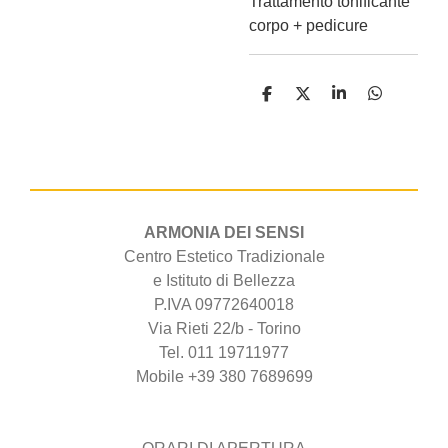
Trattamento tonificante
corpo + pedicure
C
C
C
C
o
o
o
o
n
n
n
n
d
d
d
d
i
i
i
i
v
v
v
v
i
i
i
i
d
d
d
d
i
i
i
i
ARMONIA DEI SENSI
Centro Estetico Tradizionale
e Istituto di Bellezza
P.IVA 09772640018
Via Rieti 22/b - Torino
Tel. 011 19711977
Mobile +39 380 7689699